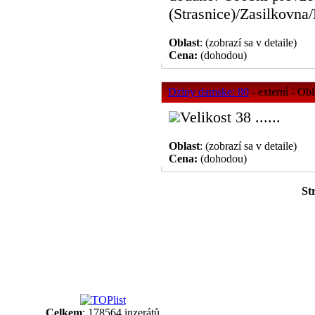
(Strasnice)/Zasilkovna/
Oblast
: (zobrazí sa v detaile)
Cena:
(dohodou)
Dziny damske: 80
- externí - Ob
Velikost 38 ......
Oblast
: (zobrazí sa v detaile)
Cena:
(dohodou)
St
Celkem
: 178564 inzerátů