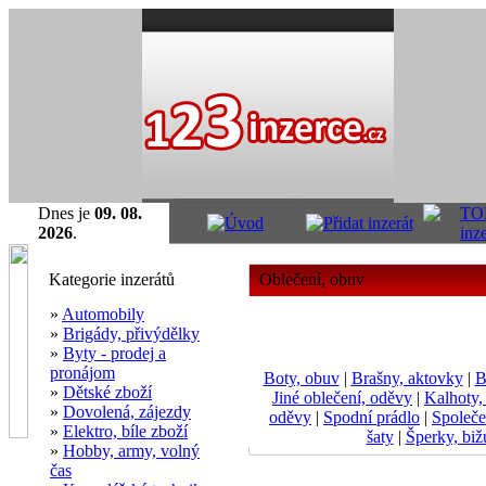
Dnes je
09. 08.
2026
.
Kategorie inzerátů
Oblečení, obuv
»
Automobily
»
Brigády, přivýdělky
»
Byty - prodej a
pronájom
Boty, obuv
|
Brašny, aktovky
|
B
»
Dětské zboží
Jiné oblečení, oděvy
|
Kalhoty,
»
Dovolená, zájezdy
oděvy
|
Spodní prádlo
|
Společ
»
Elektro, bíle zboží
šaty
|
Šperky, biž
»
Hobby, army, volný
čas