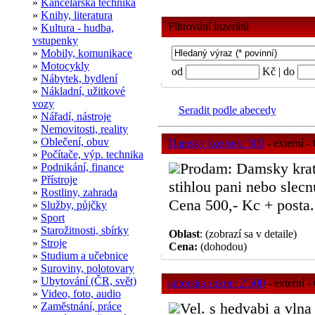
»
Kancelářská technika
»
Knihy, literatura
Filtrování inzerátů
»
Kultura - hudba,
vstupenky
»
Mobily, komunikace
»
Motocykly
od
Kč | do
»
Nábytek, bydlení
»
Nákladní, užitkové
vozy
Seradit podle abecedy
»
Nářadí, nástroje
»
Nemovitosti, reality
»
Oblečení, obuv
Damsky kozisek: 500
- externí -
»
Počítače, výp. technika
Prodam: Damsky krats
»
Podnikání, finance
»
Přístroje
stihlou pani nebo slecn
»
Rostliny, zahrada
Cena 500,- Kc + posta. .
»
Služby, půjčky
»
Sport
»
Starožitnosti, sbírky
Oblast
: (zobrazí sa v detaile)
»
Stroje
Cena:
(dohodou)
»
Studium a učebnice
»
Suroviny, polotovary
»
Ubytování (ČR, svět)
autorska sukne: 2 500
- externí -
»
Video, foto, audio
Vel. s hedvabi a vlna .
»
Zaměstnání, práce