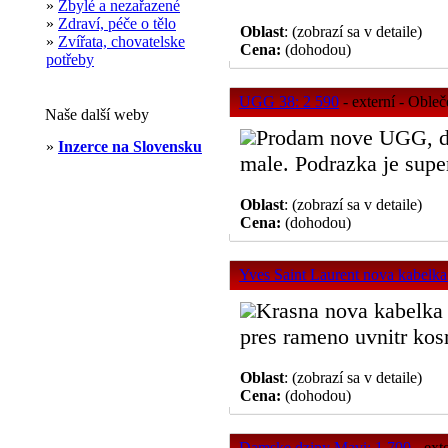
»
Zbylé a nezařazené
»
Zdraví, péče o tělo
Oblast
: (zobrazí sa v detaile)
»
Zvířata, chovatelske
Cena:
(dohodou)
potřeby
UGG 38: 2 590
- externí - Obleč
Naše další weby
Prodam nove UGG, d
»
Inzerce na Slovensku
male. Podrazka je super
Oblast
: (zobrazí sa v detaile)
Cena:
(dohodou)
Yves Saint Laurent nova kabelka
Krasna nova kabelka 
pres rameno uvnitr kosme
Oblast
: (zobrazí sa v detaile)
Cena:
(dohodou)
Damske dziny Mavi: 1 700
- ext