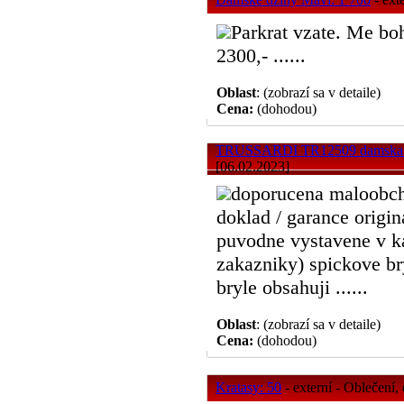
Parkrat vzate. Me bo
2300,- ......
Oblast
: (zobrazí sa v detaile)
Cena:
(dohodou)
TRUSSARDI TR12509 damska b
[06.02.2023]
doporucena maloobch
doklad / garance origina
puvodne vystavene v k
zakazniky) spickove br
bryle obsahuji ......
Oblast
: (zobrazí sa v detaile)
Cena:
(dohodou)
Kratasy: 50
- externí - Oblečení,