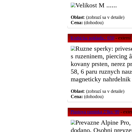
Velikost M ......
Oblast
: (zobrazí sa v detaile)
Cena:
(dohodou)
Krabicka pokladu.: 650
- externí
Ruzne sperky: privese
s ruzeninem, piercing 
kovany prsten, nerez p
58, 6 paru ruznych nau
magneticky nahrdelnik z
Oblast
: (zobrazí sa v detaile)
Cena:
(dohodou)
Plastova raminka 23ks: 99
- exte
Prevazne Alpine Pro, 
dodano. Osobni prevzet