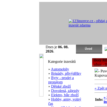
Dnes je
06. 08.
2026
.
Boty R
Kategorie inzerátů
obuv - [
»
Automobily
- Puv
»
Brigády, přivýdělky
Kupovano
»
Byty - prodej a
pronájom
»
Dětské zboží
« Zpět 
»
Dovolená, zájezdy
»
Elektro, bíle zboží
» 
»
Hobby, army, volný
Info:
in
čas