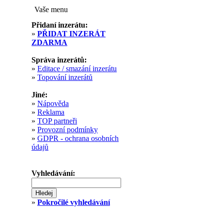
Vaše menu
Přidaní inzerátu:
»
PŘIDAT INZERÁT
ZDARMA
Správa inzerátů:
»
Editace / smazání inzerátu
»
Topování inzerátů
Jiné:
»
Nápověda
»
Reklama
»
TOP partneři
»
Provozní podmínky
»
GDPR - ochrana osobních
údajů
Vyhledávání:
»
Pokročilé vyhledávání