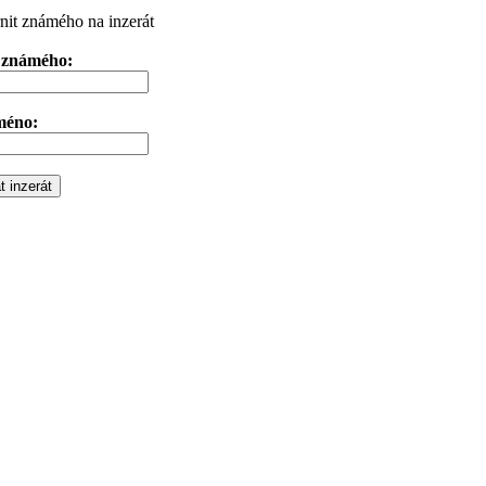
it známého na inzerát
 známého:
méno: