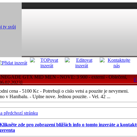
ENEGADE GTX MID MEN - NOVE: 3 900
- externí - Oblečení,
E
06.02.2023]
odni cena - 5100 Kc - Potrebuji o cislo vetsi a pouzite je nevymeni.
 v Hanibalu. - Uplne nove. Jednou pouzite. - Vel. 42 ...
na předchozí stránku
Klikněte zde pro zobrazení bližších info o tomto inzeráte a kontak
zerenta