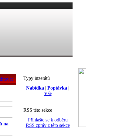
Typy inzerátů
ditovat
Nabídka
|
Poptávka
|
Vše
RSS této sekce
Přihlašte se k odběru
tů na
RSS zpráv z této sekce