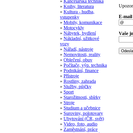
»
Kancelářská technika
Upozorn
»
Knihy, literatura
»
Kultura - hudba,
E-mail
vstupenky
»
Mobily, komunikace
»
Motocykly
»
Nábytek, bydlení
Vaše j
»
Nákladní, užitkové
vozy
»
Nářadí, nástroje
»
Nemovitosti, reality
»
Oblečení, obuv
»
Počítače, výp. technika
»
Podnikání, finance
»
Přístroje
»
Rostliny, zahrada
»
Služby, půjčky
»
Sport
»
Starožitnosti, sbírky
»
Stroje
»
Studium a učebnice
»
Suroviny, polotovary
»
Ubytování (ČR, svět)
»
Video, foto, audio
»
Zaměstnání, práce