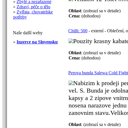
»
Zbylé a nezařazené
»
Zdraví, péče o tělo
Oblast
: (zobrazí sa v detaile)
»
Zvířata, chovatelske
Cena:
(dohodou)
potřeby
Chilli: 500
- externí - Oblečení, 
Naše další weby
Pouzity krasny kabatek
»
Inzerce na Slovensku
Oblast
: (zobrazí sa v detaile)
Cena:
(dohodou)
Perova bunda Salewa Cold Fighte
Nabizim k prodeji pe
vel. S. Bunda je odolna
kapsy a 2 zipove vnitr
nosena narazove jednu
zanovnim stavu.Velikost
Oblast
: (zobrazí sa v detaile)