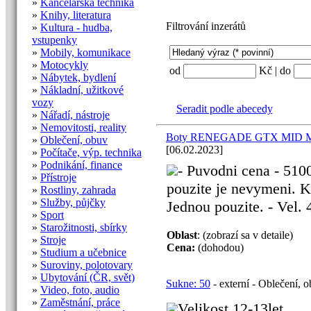
»
Kancelářská technika
»
Knihy, literatura
Filtrování inzerátů
»
Kultura - hudba,
vstupenky
»
Mobily, komunikace
»
Motocykly
od
Kč | do
»
Nábytek, bydlení
»
Nákladní, užitkové
vozy
Seradit podle abecedy
»
Nářadí, nástroje
»
Nemovitosti, reality
Boty RENEGADE GTX MID M
»
Oblečení, obuv
[06.02.2023]
»
Počítače, výp. technika
»
Podnikání, finance
- Puvodni cena - 5100
»
Přístroje
pouzite je nevymeni. 
»
Rostliny, zahrada
»
Služby, půjčky
Jednou pouzite. - Vel. 42
»
Sport
»
Starožitnosti, sbírky
Oblast
: (zobrazí sa v detaile)
»
Stroje
Cena:
(dohodou)
»
Studium a učebnice
»
Suroviny, polotovary
»
Ubytování (ČR, svět)
Sukne: 50
- externí - Oblečení, 
»
Video, foto, audio
»
Zaměstnání, práce
Velikost 12-13let .....