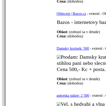
Cena:
(dohodou)
Obleceni | Bazos.cz
- externí - O
Bazos - internetovy baz
Oblast
: (zobrazí sa v detaile)
Cena:
(dohodou)
Damsky kozisek: 500
- externí -
Prodam: Damsky krats
stihlou pani nebo slecn
Cena 500,- Kc + posta. .
Oblast
: (zobrazí sa v detaile)
Cena:
(dohodou)
autorska sukne: 2 500
- externí -
Vel. s hedvabi a vlna .