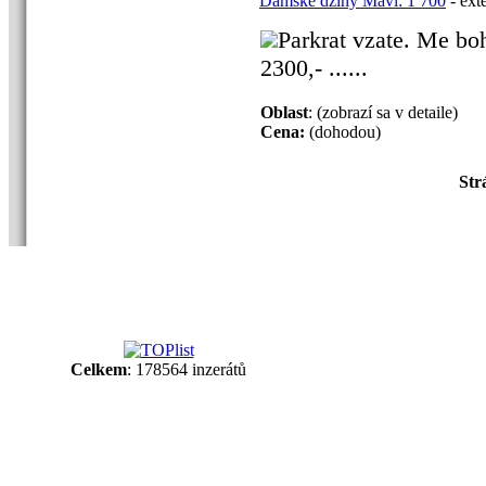
Damske dziny Mavi: 1 700
- ext
Parkrat vzate. Me bo
2300,- ......
Oblast
: (zobrazí sa v detaile)
Cena:
(dohodou)
Str
Celkem
: 178564 inzerátů