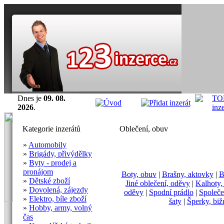
Dnes je
09. 08.
2026
.
Kategorie inzerátů
Oblečení, obuv
»
Automobily
»
Brigády, přivýdělky
»
Byty - prodej a
pronájom
Boty, obuv
|
Brašny, aktovky
|
B
»
Dětské zboží
Jiné oblečení, oděvy
|
Kalhoty,
»
Dovolená, zájezdy
oděvy
|
Spodní prádlo
|
Společ
»
Elektro, bíle zboží
šaty
|
Šperky, biž
»
Hobby, army, volný
čas